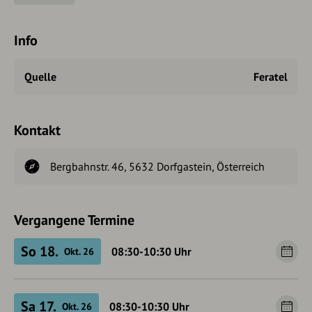
Preis mit Gastein Card: € 180,00 pro Person
Anmeldung bis Vortag, 18.00 Uhr
Info
Information und Anmeldung:
Lois Grugger, T. +43 664 423 23 22
Quelle
Feratel
Kontakt
Bergbahnstr. 46, 5632 Dorfgastein, Österreich
Vergangene Termine
So 18.
08:30-10:30
Uhr
Okt. 26
Sa 17.
08:30-10:30
Uhr
Okt. 26