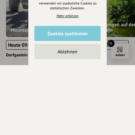
verwenden wir zusätzliche Cookies zu
statistischen Zwecken.
Mehr erfahren
Burgführungen auf de
Mountaincarten am Fulseck
Klammstein
Cookies zustimmen
Heute 09:00 - 10:00
Heute 11:00 - 17:00
Ablehnen
Dorfgastein
Dorfgastein
Anfahrt
Weiter stöbern
Freizeit & Tourismus
Kunst & Kultur
Führungen
Sport
Sport, Freizeit
Unterhaltung
Abenteuertouren