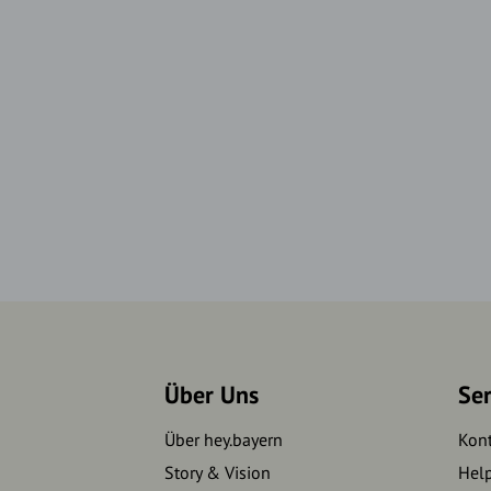
Über Uns
Se
Über hey.bayern
Kon
Story & Vision
Hel