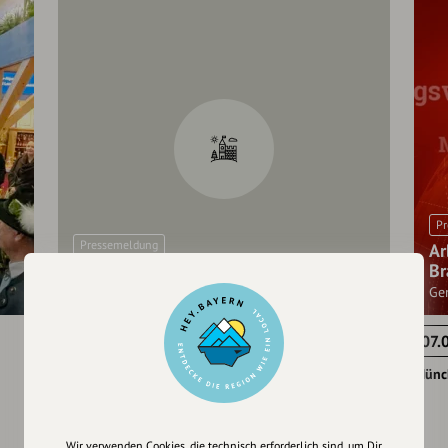
Pr
Pressemeldung
Ar
Mitmachen beim KURZFILMTAG 2022
Br
100% Schaulust am 21. Dezember
Ge
23.09.2022
07.
Berlin
Münc
Wir verwenden Cookies, die technisch erforderlich sind, um Dir