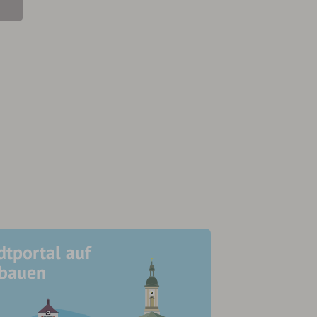
dtportal auf
ubauen