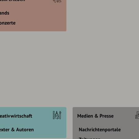
ands
onzerte
eativwirtschaft
Medien & Presse
exter & Autoren
Nachrichtenportale