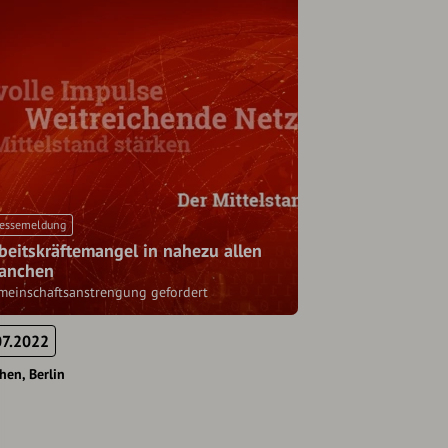
essemeldung
beitskräftemangel in nahezu allen
anchen
meinschaftsanstrengung gefordert
07.2022
hen
Berlin