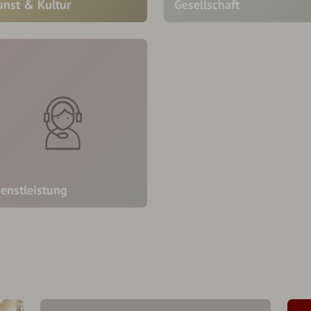
unst & Kultur
Gesellschaft
ienstleistung