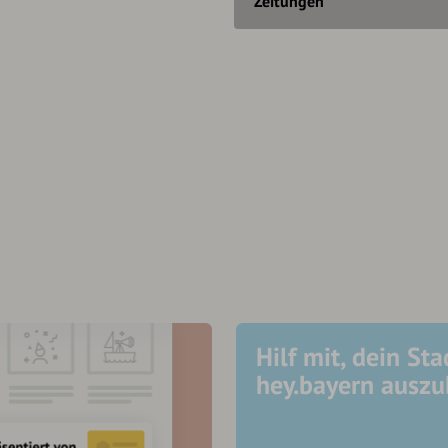
Zeitungen
Hilf mit, dein Sta
hey.bayern ausz