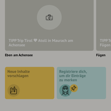
TIPP Trip Tirol 💙 Atoll in Maurach am
TIPP T
Achensee
Fügen
Eben am Achensee
Fügen
Neue Inhalte
Registriere dich,
vorschlagen
um dir Einträge
zu merken