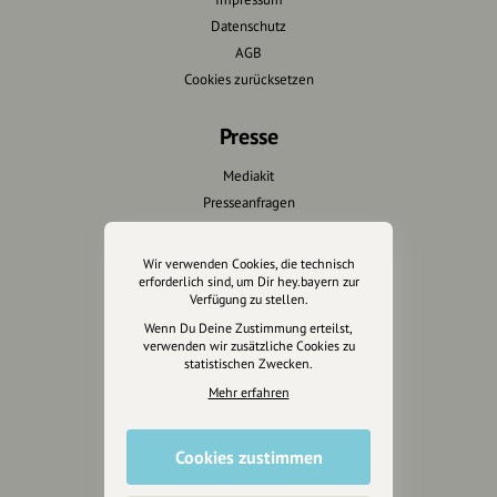
Datenschutz
AGB
Cookies zurücksetzen
Presse
Mediakit
Presseanfragen
Presseberichte
Wir verwenden Cookies, die technisch
Wir unterstützen Euch
erforderlich sind, um Dir hey.bayern zur
Verfügung zu stellen.
Fotografie & mehr
Wenn Du Deine Zustimmung erteilst,
verwenden wir zusätzliche Cookies zu
Marketing
statistischen Zwecken.
Design & Branding
Mehr erfahren
Anakin Design
Cookies zustimmen