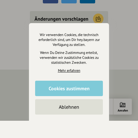
Änderungen vorschlagen
Wir verwenden Cookies, die technisch
Inhaberschaft beantragen
erforderlich sind, um Dir hey.bayern zur
Verfügung zu stellen.
Wenn Du Deine Zustimmung erteilst,
verwenden wir zusätzliche Cookies zu
statistischen Zwecken.
Mehr erfahren
Über Uns
Cookies zustimmen
Über hey.bayern
Story & Vision
Ablehnen
Anfahrt
E-Mail
Anrufen
Die Köpfe
Unterstützer
Servus sagen