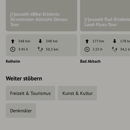
[r]auszeit eBike-Erlebnis:
Stromtreter-Altmühl-Donau-
[r]auszeit Rad-Erlebnis
Tour
Land-Fluss-Tour
348 hm
348 hm
177 hm
178 
3:45 h
50,3 km
2:25 h
34,1 
Kelheim
Bad Abbach
Weiter stöbern
Freizeit & Tourismus
Kunst & Kultur
Denkmäler