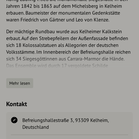
Jahren 1842 bis 1863 auf dem Michelsberg in Kelheim
erbauen. Baumeister der monumentalen Gedenkstätte
waren Friedrich von Gärtner und Leo von Klenze.
Der mächtige Rundbau wurde aus Kelheimer Kalkstein
erbaut. Auf den Strebepfeilern der Außenfassade befinden
sich 18 Kolossalstatuen als Allegorien der deutschen
Volksstämme. Im Innenbereich der Befreiungshalle reichen
sich 34 Siegesgöttinnen aus Carrara-Marmor die Hände.
Das Ensemble wird durch 17 vergoldete Schilde
komplettiert, die aus der Bronze eingeschmolzener
Geschütze gefertigt wurden.
Mehr lesen
125 Treppen führen zur inneren Empore und weitere 40
Treppen ebnen den Weg zur äußeren Aussichtsterrasse. Ein
Kontakt
weiter Blick über die Stadt Kelheim, ins Altmühltal und in
das Naturschutzgebiet "Weltenburger Enge" belohnen den
Aufstieg.
Befreiungshallestraße 3, 93309 Kelheim,
Deutschland
Der Kuppelsaal ist für Rollstuhlfahrer und mobil
eingeschränkte Menschen über einen Lift erreichbar.