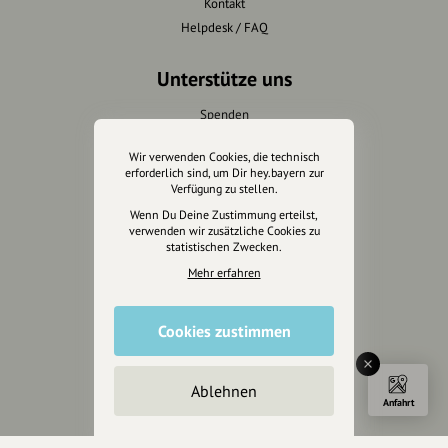
Kontakt
Helpdesk / FAQ
Unterstütze uns
Spenden
Partner werden
Wir verwenden Cookies, die technisch
Crowdfunding
erforderlich sind, um Dir hey.bayern zur
Förderungen
Verfügung zu stellen.
Werbemöglichkeiten
Wenn Du Deine Zustimmung erteilst,
verwenden wir zusätzliche Cookies zu
statistischen Zwecken.
Rechtliches
Mehr erfahren
Impressum
Datenschutz
Cookies zustimmen
AGB
Cookies zurücksetzen
Ablehnen
Anfahrt
Presse