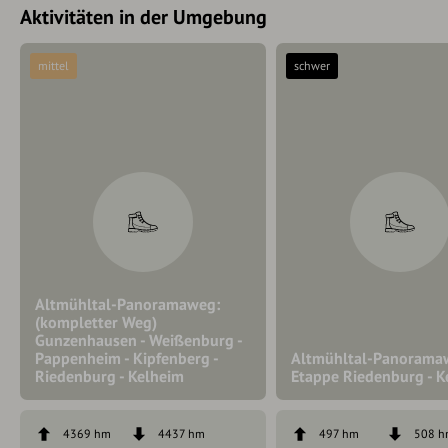
Aktivitäten in der Umgebung
mittel
schwer
Altmühltal-Panoramaweg:
(kompletter Weg)
Gunzenhausen - Weißenburg -
Pappenheim - Kipfenberg -
Altmühltal-Panorama
Riedenburg - Kelheim
Etappe Riedenburg - K
4369 hm
4437 hm
497 hm
508 