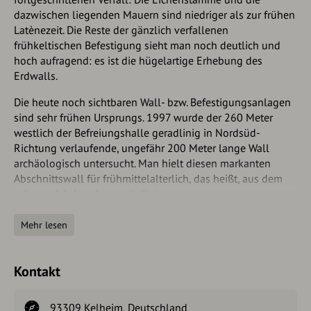
dazwischen liegenden Mauern sind niedriger als zur frühen
Latènezeit. Die Reste der gänzlich verfallenen
frühkeltischen Befestigung sieht man noch deutlich und
hoch aufragend: es ist die hügelartige Erhebung des
Erdwalls.
Die heute noch sichtbaren Wall- bzw. Befestigungsanlagen
sind sehr frühen Ursprungs. 1997 wurde der 260 Meter
westlich der Befreiungshalle geradlinig in Nordsüd-
Richtung verlaufende, ungefähr 200 Meter lange Wall
archäologisch untersucht. Man hielt diesen markanten
Abschnittswall für frühmittelalterlich, das heißt, aus dem
zehnten Jahrhundert nach Christus.
Die Grabungen aber belegten, dass der Wall mindestens in
Mehr lesen
vier Bauabschnitten errichtet wurde. Als älteste Bauphase
ließ sich eine Reihe mächtiger Pfosten mit dazwischen
stehenden Mauersegmenten aus Plattenkalken
Kontakt
nachweisen. Eine darüber liegende, 50 cm starke
Brandschicht lässt auf ein Feuer schließen, das diese
93309 Kelheim, Deutschland