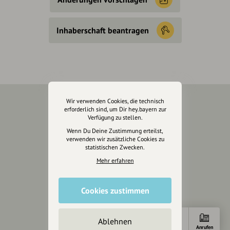
Inhaberschaft beantragen
Wir verwenden Cookies, die technisch
erforderlich sind, um Dir hey.bayern zur
Über Uns
Verfügung zu stellen.
Wenn Du Deine Zustimmung erteilst,
Über hey.bayern
verwenden wir zusätzliche Cookies zu
Story & Vision
statistischen Zwecken.
Die Köpfe
Mehr erfahren
Unterstützer
Cookies zustimmen
Servus sagen
Kontakt
Ablehnen
Helpdesk / FAQ
Anfahrt
E-Mail
Anrufen