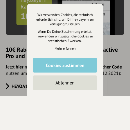
Wir verwenden Cookies, die technisch
erforderlich sind, um Dir hey.bayern zur
Verfügung zu stellen.
Wenn Du Deine Zustimmung erteilst,
verwenden wir zusätzliche Cookies zu
statistischen Zwecken.
10€ Rabatt mit hey.bayern auf Outdooractive
Mehr erfahren
Pro und Pro+ sichern
Cookies zustimmen
Jetzt
hier
mehr erfahren oder gleich unseren
Voucher Code
nutzen um 10€ Rabatt zu erhalten (gültig bis 31.12.2021):
Ablehnen
HEYOA10V
Eintrag teilen