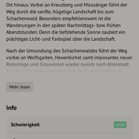
Ort hinaus. Vorbei an Kreuzberg und Moosänger führt der
Weg durch die sanfte, hügelige Landschaft bis zum
Schachenwald. Besonders empfehlenswert ist die
Wanderungen in den späten Nachmittags- bzw. frühen
Abendstunden. Denn die tiefstehende Sonne zaubert ein
prächtiges Licht- und Farbspiel über die Landschaft.
Nach der Umrundung des Schachenwaldes führt der Weg
vorbei an Wolfsgarten, Hexenbichel samt imposanter, neuer
Reitanlage und Grauwinkel wieder zurück nach Altenstadt.
Auf dem Rückweg allerdings mit der Sonne im Rücken.
Autorentipp
Mehr lesen
Ein Besuch der Basilika St. Michael ist auf jeden Fall
empfehlenswert. Und: mit etwas Glück kann man auf dem
Info
nahe gelegenen Erdbeerfeld ein paar frische und saftige
Erdbeeren naschen.
Schwierigkeit
leicht