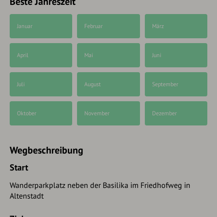
Beste Jahreszeit
Januar
Februar
März
April
Mai
Juni
Juli
August
September
Oktober
November
Dezember
Wegbeschreibung
Start
Wanderparkplatz neben der Basilika im Friedhofweg in
Altenstadt