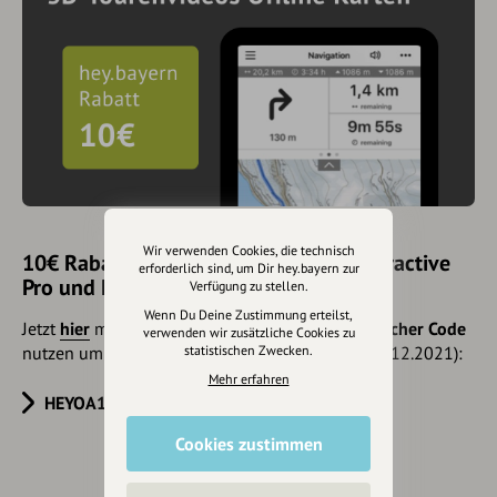
Wir verwenden Cookies, die technisch
10€ Rabatt mit hey.bayern auf Outdooractive
erforderlich sind, um Dir hey.bayern zur
Pro und Pro+ sichern
Verfügung zu stellen.
Wenn Du Deine Zustimmung erteilst,
Jetzt
hier
mehr erfahren oder gleich unseren
Voucher Code
verwenden wir zusätzliche Cookies zu
nutzen um 10€ Rabatt zu erhalten (gültig bis 31.12.2021):
statistischen Zwecken.
Mehr erfahren
HEYOA10V
Cookies zustimmen