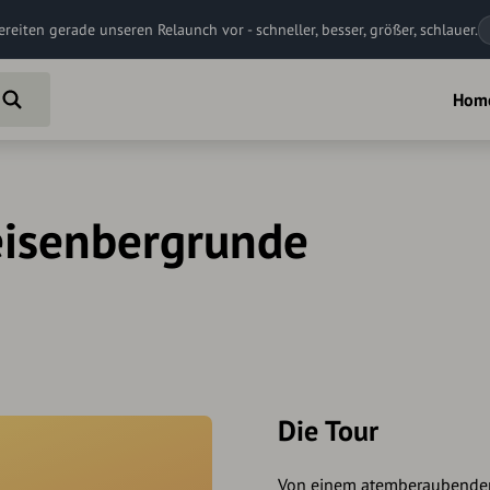
ereiten gerade unseren Relaunch vor - schneller, besser, größer, schlauer.
Hom
Teisenbergrunde
Die Tour
Von einem atemberaubenden