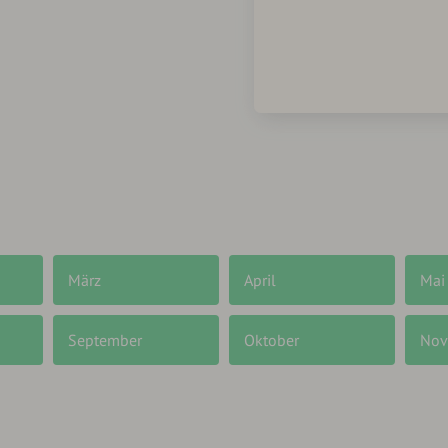
März
April
Mai
September
Oktober
Nov