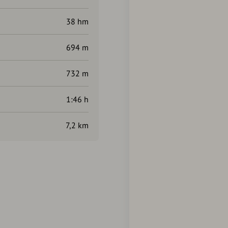
38 hm
694 m
732 m
1:46 h
7,2 km