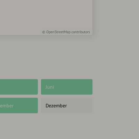
©
OpenStreetMap
contributors
Juni
ember
Dezember