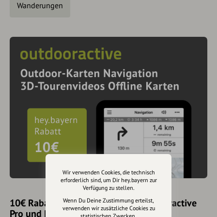
Wanderungen
Wir verwenden Cookies, die technisch
erforderlich sind, um Dir hey.bayern zur
Verfügung zu stellen.
10€ Rabatt mit hey.bayern auf Outdooractive
Wenn Du Deine Zustimmung erteilst,
verwenden wir zusätzliche Cookies zu
Pro und Pro+ sichern
statistischen Zwecken.