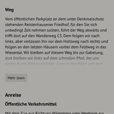
Weg
Vom öffentlichen Parkplatz an dem unter Denkmalschutz
stehenden Reistenhausener Friedhof, für den Sie sich
unbedingt Zeit nehmen sollten, führt der Weg abwärts und
trifft dort auf den Wanderweg C3. Dem folgen wir nach
links, aber verlassen ihn vor dem Hohlweg nach rechts und
folgen an den letzten Häusern vorbei dem Feldweg in das
Wiesental. Wir bleiben auf diesem Weg bis zur Gabelung,
dort bleiben wir links auf dem schmalen Pfad, der uns
weiter durch Wiesengelände, dann in den Wald und dort
auf einen breiten Schotterweg führt. Nach dem Überqueren
eines Taleinschnitts halten wir uns links abwärts und
Mehr lesen
kommen wieder auf offenes Wiesengelände mit dem
Waldrand rechts von uns. Durch Streuobstwiesen führ der
Weg eben weiter bis zur Kuppe am „Weißen Bild“ einem
Anreise
Marienbildstock. Alternativ können wir von dort die Tour
abkürzen und auf dem asphaltierten Weg (C3) geradeaus
Öffentliche Verkehrsmittel
bergab und durch einen Hohlweg unseren Ausgangspunkt
Mit dem Zug aus Richtung Miltenberg oder Wertheim zur