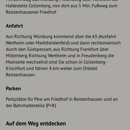
erreichen. Die Tour aber führt nach rechts auf dem C3 weiter,
Haltestelle Collenberg, von dort aus 5 Min. Fußweg zum
vorbei am ehemaligen Judenfriedhof. Nach kurzer Zeit führt
Reistenhausener Friedhof
sie uns links hoch in einen Wiesenweg vorbei und führt uns
zum Waldrand. Nach wenigen Metern im Wald verlassen wir
Anfahrt
den C3, biegen am querenden Weg links nach unten,
wenden uns nach 300 Metern an der Einmündung nach
Aus Richtung Würzburg kommend über die A3 (Ausfahrt
links bergab. Wir kommen am eingezäunten
Wertheim oder Marktheidenfeld) und dann rechtsmainisch
Grüngutsammelplatz vorbei und am Waldrand gehen wir
durch den Südspessart, aus Richtung Frankfurt über
auf dem rechts abgehenden Wiesenweg mit einem weiten
Miltenberg Richtung Wertheim und in Freudenberg die
Blick auf Collenberg und ins Maintal bergauf weiter bis zur
Mainseite wechselnd sind Sie schon in Collenberg-
Einmündung des vom Ort heraufkommenden
Kirschfurt und fahren 4 km weiter zum Ortsteil
Wanderweges E8 bzw. „Marienweg“. Hier können wir
Reistenhausen.
alternativ über den Wanderweg E8 zum Ortsteil Kirschfurt
weiterwandern. Ansonsten gehen wir steil abwärts Richtung
Parken
Ort, und nach einer kurzen Rast an der rechts liegenden
Marienkapelle mit einem schönen Blick ins Maintal
Parkplätze für Pkw am Friedhof in Reistenhausen und an
erreichen wir die ersten Häuser und an der Kirche vorbei
der Bahnhaltestelle (P+R)
und über die Bildstraße mit den Häusern der Steinbarone
erreichen wir wieder den Ausgangspunkt.
Auf dem Weg entdecken