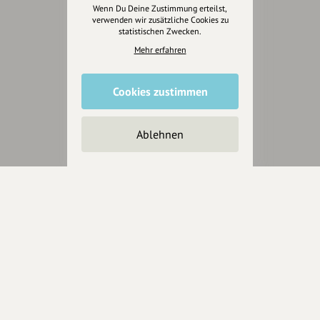
Wenn Du Deine Zustimmung erteilst,
verwenden wir zusätzliche Cookies zu
statistischen Zwecken.
Eintrag teilen
Mehr erfahren
Cookies zustimmen
Ablehnen
Änderungen vorschlagen
Inhaberschaft beantragen
Über Uns