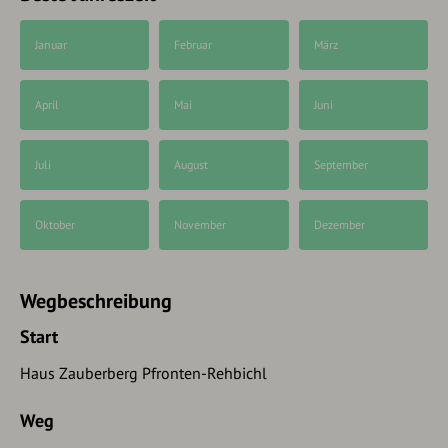
Januar
Februar
März
April
Mai
Juni
Juli
August
September
Oktober
November
Dezember
Wegbeschreibung
Start
Haus Zauberberg Pfronten-Rehbichl
Weg