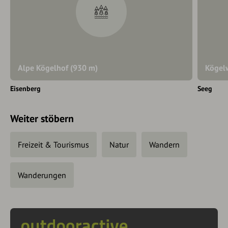
Alpe Kögelhof (930 m)
Kögel
Eisenberg
Seeg
Weiter stöbern
Freizeit & Tourismus
Natur
Wandern
Wanderungen