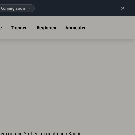
Coming soon
→
e
Themen
Regionen
Anmelden
 dem urigem Stüberl, dem offenen Kamin