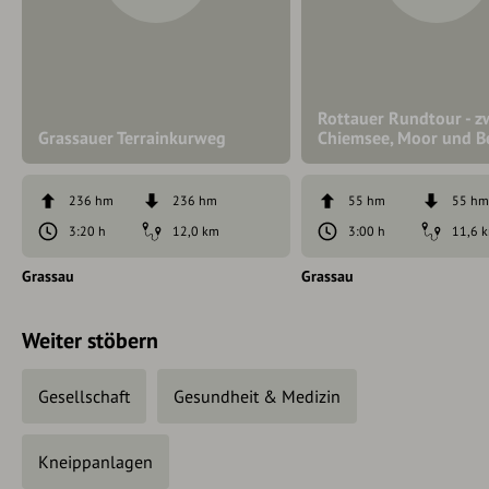
Rottauer Rundtour - z
Grassauer Terrainkurweg
Chiemsee, Moor und B
236 hm
236 hm
55 hm
55 h
3:20 h
12,0 km
3:00 h
11,6 
Grassau
Grassau
Weiter stöbern
Gesellschaft
Gesundheit & Medizin
Kneippanlagen