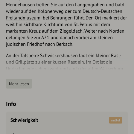
Mendehausen treffen Sie auf den Langengraben und bald
wieder auf den Kolonenweg der zum
Deutsch-Deutschen
Freilandmuseum
bei Behrungen führt. Den Ort markiert der
weit hin sichtbare Kirchturm von St. Petrus mit dem
markanten Kreuz auf dem Ziegeldach. Weiter nach Norden
gelangen Sie zur A71 und danach vorbei am kleinen
jüdischen Friedhof nach Berkach.
An der Talsperre Schwickershausen lädt ein kleiner Rast-
und Grillplatz zu einer kurzen Rast ein. Im Ort ist die
Dorfschmiede sehenswert und auch der alten Wasserburg
von 1540 sollten Sie ein paar intensivere Blicke schenken.
Nach einem kurzen Stück über die Komunalstraße erreichen
Mehr lesen
Sie Unterharles. Das kleine Mühlendörfchen im ehemaligen
Grenzgebiet ist geprägt von schönen Fachwerkbauten. Auch
ein alter Grenztrum steht am Wegesrand. Auf den nächsten
Info
Kilometern erwandern Sie
einen der schönsten Streifen des
Grünen Bandes
. In der östlichen Ferne liegt der Ort
Schwierigkeit
mittel
Henneberg - Einst sitz der Grafen von Henneberg, welche
die ganze Region in Südthüringen maßgeblich regiert und