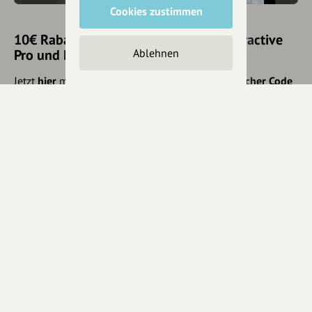
Cookies zustimmen
10€ Rabatt mit hey.bayern auf Outdooractive
Ablehnen
Pro und Pro+ sichern
Jetzt
hier
mehr erfahren oder gleich unseren
Voucher Code
nutzen um 10€ Rabatt zu erhalten (gültig bis 31.12.2021):
HEYOA10V
Eintrag teilen
Änderungen vorschlagen