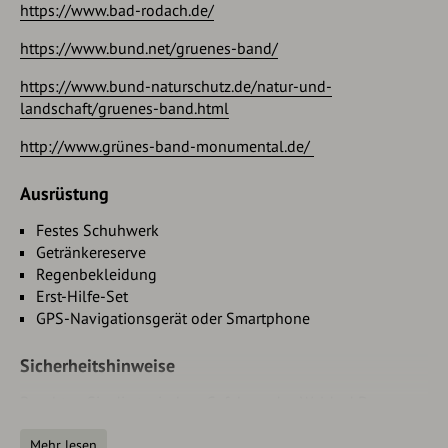
https://www.bad-rodach.de/
https://www.bund.net/gruenes-band/
https://www.bund-naturschutz.de/natur-und-
landschaft/gruenes-band.html
http://www.grünes-band-monumental.de/
Ausrüstung
Festes Schuhwerk
Getränkereserve
Regenbekleidung
Erst-Hilfe-Set
GPS-Navigationsgerät oder Smartphone
Sicherheitshinweise
Beachten Sie die typischen Gefahren des Waldes! Das
Begehen erfolgt auf eigene Gefahr! Vermeiden Sie wegen
der Rutschgefahr das Betreten moosbedeckter Steine und
Mehr lesen