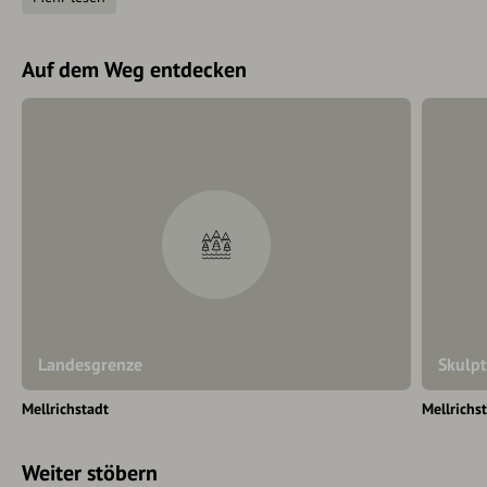
Felsen und achten Sie auf Totholz, Äste und umgestürzte
Bäume.
Auf dem Weg entdecken
Landesgrenze
Skulpt
Mellrichstadt
Mellrichs
Weiter stöbern