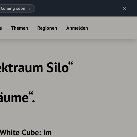
Coming soon
→
e
Themen
Regionen
Anmelden
ektraum Silo“
äume“.
 White Cube: Im