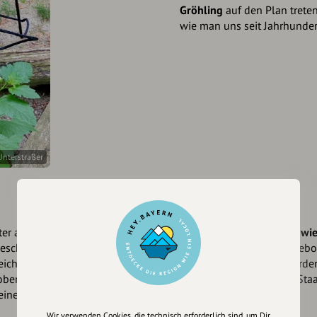
Gröhling
auf den Plan treten
wie man uns seit Jahrhunde
nterstraßer
nter anderem mit
Die Ausstellung „
Gerade, wi
schäftigt, fordert mit dem
von Workshops, Filmangebo
ezeichnung“, zum Nachdenken
einladen und auch aufforder
tober wird sie außerdem den
Mitteln des Bayerischen Sta
iner Performance.
Wir verwenden Cookies, die technisch erforderlich sind, um Dir