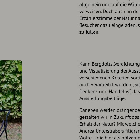
allgemein und auf die Wälder
verweisen. Doch auch an de
Erzählerstimme der Natur nac
Besucher dazu eingeladen, 
zu füllen.
Karin Bergdolts „Verdichtun
und Visualisierung der Auss
verschiedenen Kriterien sorti
auch verarbeitet wurden. „S
Denkens und Handelns“, das 
Ausstellungsbeiträge.
Daneben werden drängende F
gestalten wir in Zukunft da
Erhalt der Natur? Mit welc
Andrea Unterstraßers filigr
Wölfe – die hier als hölzer