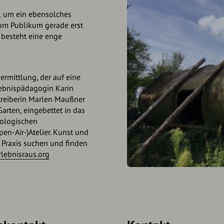
al um ein ebensolches
om Publikum gerade erst
 besteht eine enge
ermittlung, der auf eine
rlebnispädagogin Karin
treiberin Marlen Maußner
arten, eingebettet in das
kologischen
pen-Air-)Atelier. Kunst und
 Praxis suchen und finden
lebnisraus.org