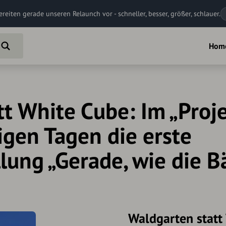
ereiten gerade unseren Relaunch vor - schneller, besser, größer, schlauer.
Hom
t White Cube: Im „Proj
igen Tagen die erste
lung „Gerade, wie die B
Waldgarten statt