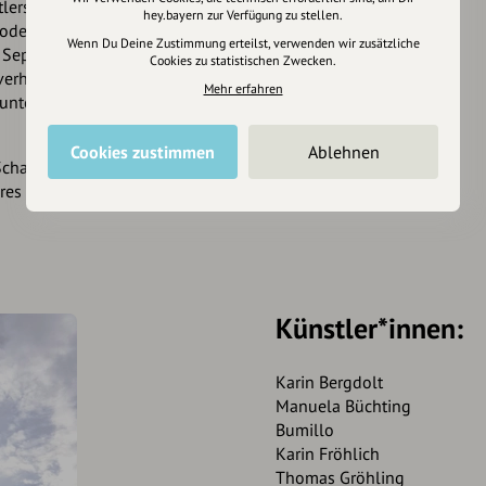
tlers
Christian Schnurer
in
hey.bayern zur Verfügung zu stellen.
der beim Auftritt des
Wenn Du Deine Zustimmung erteilst, verwenden wir zusätzliche
 September – das
Cookies zu statistischen Zwecken.
 verhandelt aktuelle
Mehr erfahren
unterschiedlichsten
Cookies zustimmen
Ablehnen
 Schau durch
Michael
res Werk – es ist einmal
Künstler*innen:
Karin Bergdolt
Manuela Büchting
Bumillo
Karin Fröhlich
Thomas Gröhling