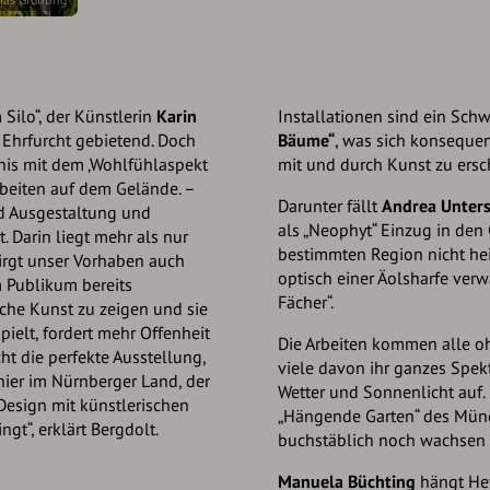
 Silo“, der Künstlerin
Karin
Installationen sind ein Sc
 Ehrfurcht gebietend. Doch
Bäume“
, was sich konsequen
is mit dem ‚Wohlfühlaspekt
mit und durch Kunst zu ersc
rbeiten auf dem Gelände. –
Darunter fällt
Andrea Unters
nd Ausgestaltung und
als „Neophyt“ Einzug in den G
. Darin liegt mehr als nur
bestimmten Region nicht hei
irgt unser Vorhaben auch
optisch einer Äolsharfe ver
 Publikum bereits
Fächer“.
he Kunst zu zeigen und sie
pielt, fordert mehr Offenheit
Die Arbeiten kommen alle oh
cht die perfekte Ausstellung,
viele davon ihr ganzes Spek
 hier im Nürnberger Land, der
Wetter und Sonnenlicht auf. 
esign mit künstlerischen
„Hängende Garten“ des Mün
t“, erklärt Bergdolt.
buchstäblich noch wachsen
Manuela Büchting
hängt Hef