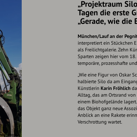
„Projektraum Silo
Tagen die erste 
„Gerade, wie die 
München/Lauf an der Pegni
interpretiert ein Stückchen
als Freilichtgalerie. Zehn K
Sparten zeigen hier vom 18
temporäre, prozesshafte und
„Wie eine Figur von Oskar S
halbierte Silo da am Eingang
Künstlerin
Karin Fröhlich
da
Alltag, das am Ortsrand von
einem Biohofgelände lagert.
das Objekt ganz neue Assozi
Anblick an eine Rakete erinne
Verschrottung wartet.
s Gröhling