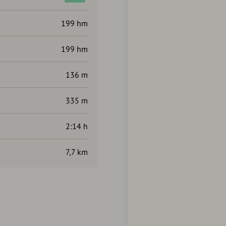
199 hm
199 hm
136 m
335 m
2:14 h
7,7 km