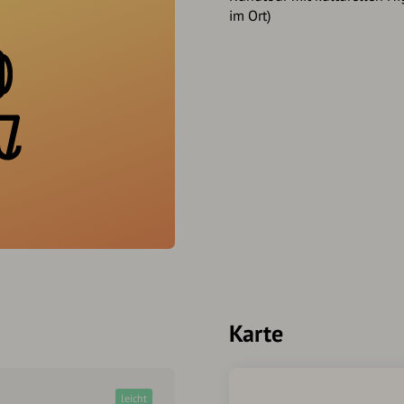
im Ort)
Karte
leicht