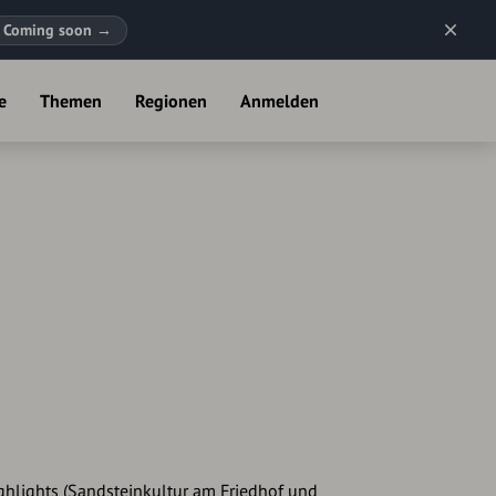
Coming soon
→
e
Themen
Regionen
Anmelden
ghlights (Sandsteinkultur am Friedhof und