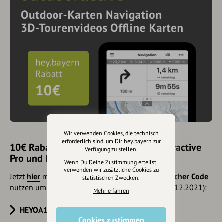
Wir verwenden Cookies, die technisch
erforderlich sind, um Dir hey.bayern zur
10€ Rabatt mit hey.bayern auf Outdooractive
Verfügung zu stellen.
Pro und Pro+ sichern
Wenn Du Deine Zustimmung erteilst,
verwenden wir zusätzliche Cookies zu
Jetzt
hier
mehr erfahren oder gleich unseren
Voucher Code
statistischen Zwecken.
nutzen um 10€ Rabatt zu erhalten (gültig bis 31.12.2021):
Mehr erfahren
HEYOA10V
Cookies zustimmen