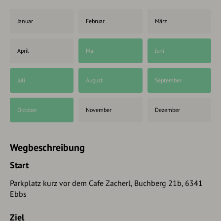
Januar
Februar
März
April
Mai
Juni
Juli
August
September
Oktober
November
Dezember
Wegbeschreibung
Start
Parkplatz kurz vor dem Cafe Zacherl, Buchberg 21b, 6341
Ebbs
Ziel