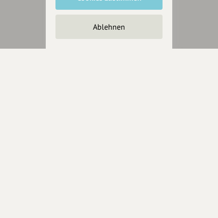
Ablehnen
Eintrag teilen
Änderungen vorschlagen
Inhaberschaft beantragen
Über Uns