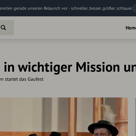
ereiten gerade unseren Relaunch vor - schneller, besser, größer, schlauer.
Hom
 in wichtiger Mission 
n startet das Gaufest