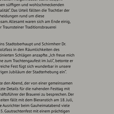
inen süffigen und wohlschmeckenden
ität“. Das Urteil fällten die Trachtler der
scheidungen rund um diese
sam. Allesamt waren sich am Ende einig,
r Traunsteiner Traditionsbrauerei
ins Stadtoberhaupt und Schirmherr Dr.
olzfass in den Räumlichkeiten des
inierten Schlägen anzapfte. „Ich freue mich
he zum Trachtengaufest im Juli“, betonte er
sreiche Fest fügt sich wunderbar in unsere
rigen Jubiläum der Stadterhebung ein“.
te den Abend, der von einer gemeinsamen
tzte Details für die nahenden Festtag mit
äftsführer der Brauerei zu besprechen. Der
keiten fällt mit dem Bieranstich am 18. Juli,
ie Ausrichter beim Gauheimatabend viele
35. Gautrachtenfest mit einem prächtigen