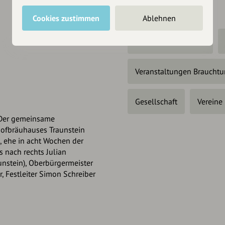
Weiter stöbern
Cookies zustimmen
Ablehnen
Freizeit & Tourismus
Veranstaltungen Braucht
Gesellschaft
Vereine
. Der gemeinsame
Hofbräuhauses Traunstein
, ehe in acht Wochen der
s nach rechts Julian
unstein), Oberbürgermeister
r, Festleiter Simon Schreiber