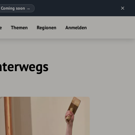
Coming soon
→
e
Themen
Regionen
Anmelden
unterwegs