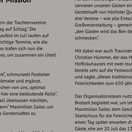
servieren unseren Gästen e
Gerstensaft von höchster Qual
drei Vereine – wie alle Ent
dern der Trachtenvereine
Großveranstaltung – gemein
g auf Schlag“. Die
„den Gästen wird das Bier de
ufest im Juli laufen auf
schmecken“.
chtige Termine, wie die
u trafen sich nun die
Mit dabei war auch Traunste
es, um zusammen ein Urteil
Christian Hümmer, der das H
Hofbräuhauses mit zwei rout
bereits sehr auf die Festwoc
t“, schmunzelt Festleiter
und sagte, „dieses tradition
obmaier und ergänzt,
Feierlichkeiten zum 650-jäh
ochen von uns, optimal
 hier eine bedeutende Rolle“.
Das Organisationsteam nutz
all überlassen möchten,
Brotzeit begleitet war, um le
errn“ Maximilian Sailer, um
Maximilian Sailer, dem Gesch
s Gerstensaftes zu
Startschuss für die Feierlich
einen Tag später erwarten d
Gäste, ehe am 20. Juli das 1