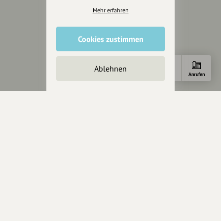
Cookies zurücksetzen
Mehr erfahren
Presse
Cookies zustimmen
Mediakit
Presseanfragen
Ablehnen
Presseberichte
Anfahrt
Anrufen
Wir unterstützen Euch
Fotografie & mehr
Marketing
Design & Branding
Anakin Design
Unterstütze
unsere Plattform