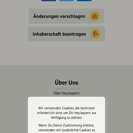
Änderungen vorschlagen
Inhaberschaft beantragen
Über Uns
Über hey.bayern
Story & Vision
Die Köpfe
Wir verwenden Cookies, die technisch
erforderlich sind, um Dir hey.bayern zur
Unterstützer
Verfügung zu stellen.
Wenn Du Deine Zustimmung erteilst,
Servus sagen
verwenden wir zusätzliche Cookies zu