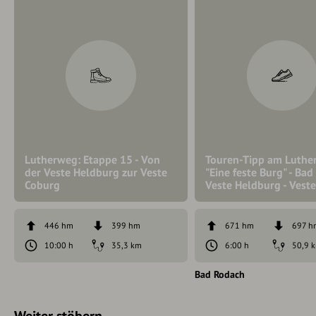
Lutherweg: Etappe 15 - Von
Touren-Tipp am Luthe
der Veste Heldburg zur Veste
"Eine feste Burg" - Bad
Coburg
Veste Heldburg - Vest
446 hm
399 hm
671 hm
697 h
10:00 h
35,3 km
6:00 h
50,9 
Bad Rodach
Weiter stöbern