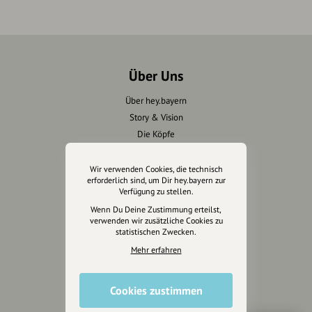
Über Uns
Über hey.bayern
Story & Vision
Die Köpfe
Unterstützer
Wir verwenden Cookies, die technisch
erforderlich sind, um Dir hey.bayern zur
Servus sagen
Verfügung zu stellen.
Wenn Du Deine Zustimmung erteilst,
Kontakt
verwenden wir zusätzliche Cookies zu
Helpdesk / FAQ
statistischen Zwecken.
Mehr erfahren
Unterstütze uns
Spenden
Cookies zustimmen
Partner werden