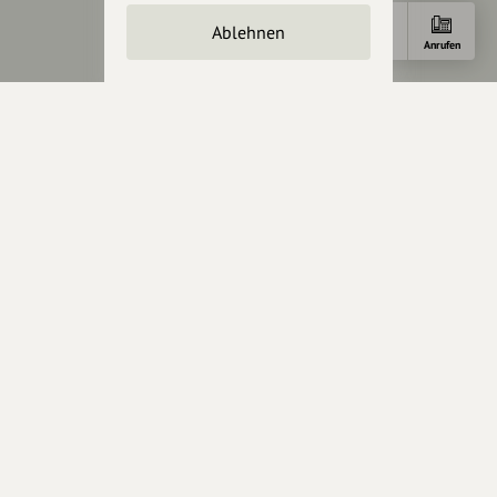
Crowdfunding
Ablehnen
Förderungen
Anfahrt
E-Mail
Anrufen
Werbemöglichkeiten
Rechtliches
Impressum
Datenschutz
AGB
Cookies zurücksetzen
Presse
Mediakit
Presseanfragen
Presseberichte
Wir unterstützen Euch
Fotografie & mehr