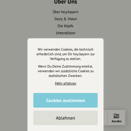
Über Uns
Über hey.bayern
Story & Vision
Die Köpfe
Unterstützer
Servus sagen
Wir verwenden Cookies, die technisch
erforderlich sind, um Dir hey.bayern zur
Kontakt
Verfügung zu stellen.
Helpdesk / FAQ
Wenn Du Deine Zustimmung erteilst,
verwenden wir zusätzliche Cookies zu
statistischen Zwecken.
Unterstütze uns
Mehr erfahren
Spenden
Partner werden
Cookies zustimmen
Crowdfunding
Förderungen
Ablehnen
Werbemöglichkeiten
Anfahrt
E-Mail
Anrufen