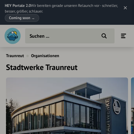
HEY Portale 2.0
Wir bereiten gerade unseren Relaunch vor - schneller,
besser, größer, schlauer.
Coming soon
→
Traunreut
Organisationen
Stadtwerke Traunreut