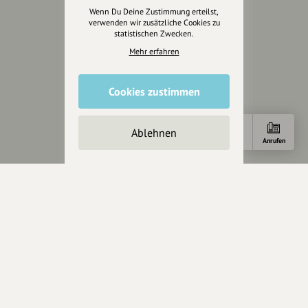
Wenn Du Deine Zustimmung erteilst,
Impressum
verwenden wir zusätzliche Cookies zu
Datenschutz
statistischen Zwecken.
AGB
Mehr erfahren
Cookies zurücksetzen
Cookies zustimmen
Presse
Mediakit
Ablehnen
Presseanfragen
Anfahrt
Anrufen
Presseberichte
Wir unterstützen Euch
Fotografie & mehr
Marketing
Design & Branding
Anakin Design