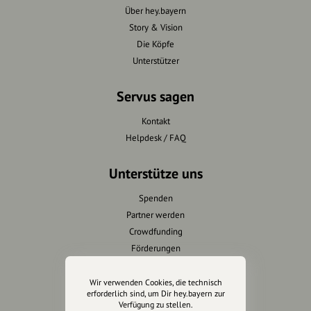
Über hey.bayern
Story & Vision
Die Köpfe
Unterstützer
Servus sagen
Kontakt
Helpdesk / FAQ
Unterstütze uns
Spenden
Partner werden
Crowdfunding
Förderungen
Werbemöglichkeiten
Wir verwenden Cookies, die technisch
erforderlich sind, um Dir hey.bayern zur
Rechtliches
Verfügung zu stellen.