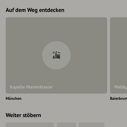
Auf dem Weg entdecken
Kapelle Marienklause
Waldg
München
Baierbru
Weiter stöbern