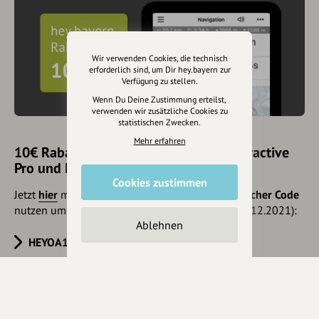
Wir verwenden Cookies, die technisch
erforderlich sind, um Dir hey.bayern zur
Verfügung zu stellen.
Wenn Du Deine Zustimmung erteilst,
verwenden wir zusätzliche Cookies zu
statistischen Zwecken.
Mehr erfahren
10€ Rabatt mit hey.bayern auf Outdooractive
Pro und Pro+ sichern
Cookies zustimmen
Jetzt
hier
mehr erfahren oder gleich unseren
Voucher Code
nutzen um 10€ Rabatt zu erhalten (gültig bis 31.12.2021):
Ablehnen
HEYOA10V
Eintrag teilen