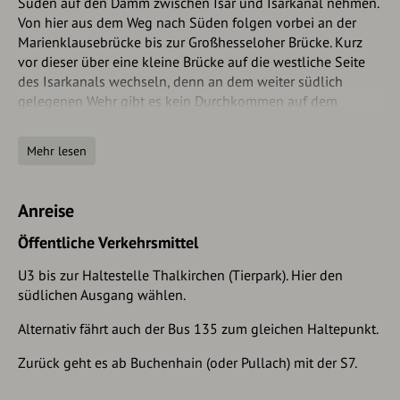
Süden auf den Damm zwischen Isar und Isarkanal nehmen.
Von hier aus dem Weg nach Süden folgen vorbei an der
Marienklausebrücke bis zur Großhesseloher Brücke. Kurz
vor dieser über eine kleine Brücke auf die westliche Seite
des Isarkanals wechseln, denn an dem weiter südlich
gelegenen Wehr gibt es kein Durchkommen auf dem
Damm.
Mehr lesen
Nun geht es einige hundert Meter entlang des Isarkanals
vorbei an einem kleinen Kiosk bis zum Abzweig zur
Waldwirtschaft Großhesselohe mit dem bekannten
Anreise
Jazzbiergarten. Gegenüber dieses Abzweiges nun nach links
über die Füßgängerbrücke wieder auf den Damm zwischen
Öffentliche Verkehrsmittel
Isar und Isarkanal wechseln. Weiter geht es auf dem Damm
vorbei an der Staustufe nahe Pullach, wo man den Kanal
U3 bis zur Haltestelle Thalkirchen (Tierpark). Hier den
überqueren und zur S-Bahn Pullach abkürzen kann.
südlichen Ausgang wählen.
Der reguläre Weg geht weiter auf dem Damm, unter der
Alternativ fährt auch der Bus 135 zum gleichen Haltepunkt.
Grünwalder Isarbrücke hindurch bis kurz vor dem weiter
Zurück geht es ab Buchenhain (oder Pullach) mit der S7.
südlich gelegenen Kraftwerk. Hier auf der vorgelagerten
Brücke den Isakanal überqueren und ein kurzes Stück auf