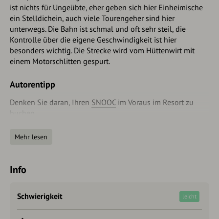
ist nichts für Ungeübte, eher geben sich hier Einheimische
ein Stelldichein, auch viele Tourengeher sind hier
unterwegs. Die Bahn ist schmal und oft sehr steil, die
Kontrolle über die eigene Geschwindigkeit ist hier
besonders wichtig. Die Strecke wird vom Hüttenwirt mit
einem Motorschlitten gespurt.
Autorentipp
Denken Sie daran, Ihren
SNOOC
im Voraus im Resort zu
buchen
Intersport Patscherkofel
Mehr lesen
+43 512 /31 93 61
Info
+43 699 / 19 08 03 19
oder kaufen Sie es direkt auf
snooc.ski
Schwierigkeit
leicht