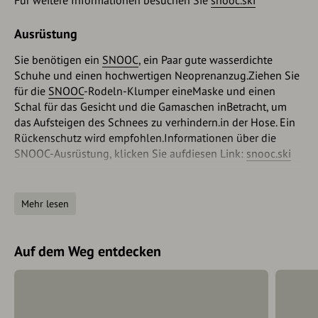
Ausrüstung
Sie benötigen ein
SNOOC
, ein Paar gute wasserdichte
Schuhe und einen hochwertigen Neoprenanzug.Ziehen Sie
für die
SNOOC
-Rodeln-Klumper eineMaske und einen
Schal für das Gesicht und die Gamaschen inBetracht, um
das Aufsteigen des Schnees zu verhindern.in der Hose. Ein
Rückenschutz wird empfohlen.Informationen über die
SNOOC-Ausrüstung, klicken Sie aufdiesen Link:
snooc.ski
Sicherheitshinweise
Mehr lesen
Wie beim Rodeln, Schneeschuhwandern
undSkitourengehen sollten Sie die Wetter-
undSchneebedingungen prüfen, bevor Sie sich festlegen.im
Auf dem Weg entdecken
SNOOC
-Klumper.
140 Alpine Notfälle österreichweit
112 Euro-Notruf (funktioniert mit jedem Handy/Netz)