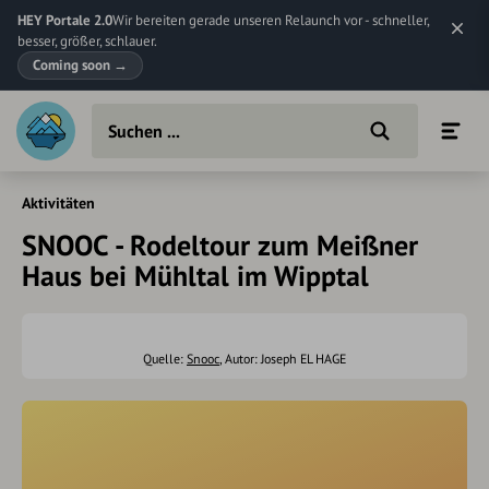
HEY Portale 2.0
Wir bereiten gerade unseren Relaunch vor - schneller,
besser, größer, schlauer.
Coming soon
→
Aktivitäten
SNOOC - Rodeltour zum Meißner
Haus bei Mühltal im Wipptal
Quelle:
Snooc
, Autor: Joseph EL HAGE