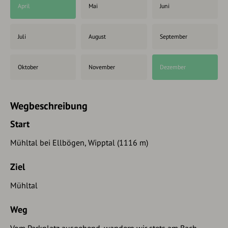
April
Mai
Juni
Juli
August
September
Oktober
November
Dezember
Wegbeschreibung
Start
Mühltal bei Ellbögen, Wipptal (1116 m)
Ziel
Mühltal
Weg
Vom Parkplatz ausgehend, wandern wir stets am Bach