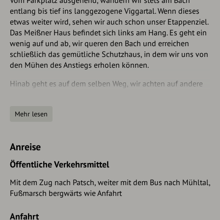
entlang bis tief ins langgezogene Viggartal. Wenn dieses
etwas weiter wird, sehen wir auch schon unser Etappenziel.
Das Meißner Haus befindet sich links am Hang. Es geht ein
wenig auf und ab, wir queren den Bach und erreichen
schließlich das gemütliche Schutzhaus, in dem wir uns von
den Mühen des Anstiegs erholen können.
Hinab geht es auf dem selben Weg, wir achten auf andere
Wintersportler, die auf dem Weg nach oben oder nach
unten sind.
Mehr lesen
Die Abfahrt beginnt zunächst recht harmlos, wird dann aber
"schnell" anspruchsvoll. Vorsicht und eine kontrollierte
Fahrweise sind auf der gesamten Abfahrt geboten. Nach
Anreise
diesem tollkühnen Ritt erreichen wir wieder unseren
Öffentliche Verkehrsmittel
Ausgangspunkt.
Mit dem Zug nach Patsch, weiter mit dem Bus nach Mühltal,
Fußmarsch bergwärts wie Anfahrt
Anfahrt