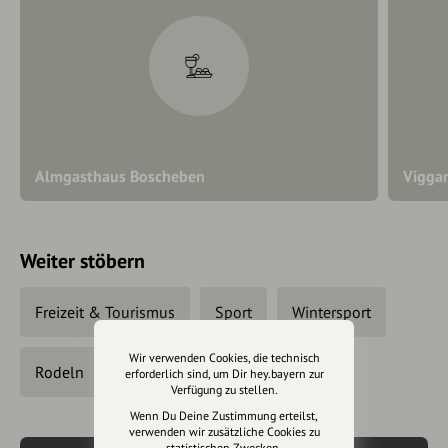
Almgasthaus Boscheben
Vigga
Weiter stöbern
Freizeit & Tourismus
Sport
Wintersport
Wir verwenden Cookies, die technisch
Rodeln
erforderlich sind, um Dir hey.bayern zur
Verfügung zu stellen.
Wenn Du Deine Zustimmung erteilst,
verwenden wir zusätzliche Cookies zu
statistischen Zwecken.