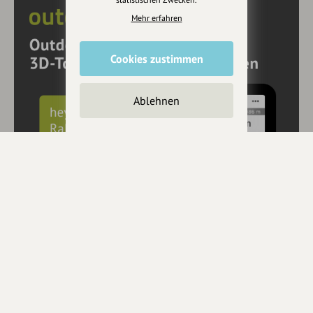
Mehr erfahren
Cookies zustimmen
Ablehnen
10€ Rabatt mit hey.bayern auf Outdooractive
Pro und Pro+ sichern
Jetzt
hier
mehr erfahren oder gleich unseren
Voucher Code
nutzen um 10€ Rabatt zu erhalten (gültig bis 31.12.2021):