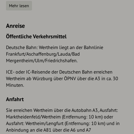
Folgen Sie dann links wieder der Markierung W4.
Mehr lesen
Kurz vor Wertheim sehen Sie auf der linken Seite das
Museum "Schlösschen im Hofgarten" (18 Jh.) in einer
schönen Parkanlage. Hier lohnt sich ein Besuch der
Anreise
sehenswerten Porzellansammlung, wertvollen Gemälden
Öffentliche Verkehrsmittel
der Berliner Secession oder einer der aktuell gerade
stattfindenden Ausstellungen.
Deutsche Bahn: Wertheim liegt an der Bahnlinie
Frankfurt/Aschaffenburg/Lauda/Bad
Setzen Sie nun die Wanderung auf dem Rad- und Fußweg
Mergentheim/Ulm/Friedrichshafen.
(gegenüber des Hofgartenschlösschens) fort. Entlang des
Mains erreichen Sie schon nach ca. 300m die Altstadt
ICE- oder IC-Reisende der Deutschen Bahn erreichen
Wertheims. Zu Ihrem Ausgangspunkt zurück, gelangen Sie,
Wertheim ab Würzburg über ÖPNV über die A3 in ca. 30
wenn Sie die Mainbrücke überqueren.
Minuten.
Anfahrt
Sie erreichen Wertheim über die Autobahn A3, Ausfahrt:
Marktheidenfeld/Wertheim (Entfernung: 10 km) oder
Ausfahrt: Wertheim/Lengfurt (Entfernung: 10 km) und in
Anbindung an die A81 über die A6 und A7