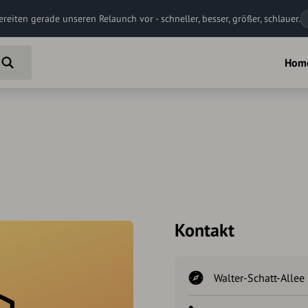
ereiten gerade unseren Relaunch vor - schneller, besser, größer, schlauer.
Hom
Kontakt
Walter-Schatt-Allee