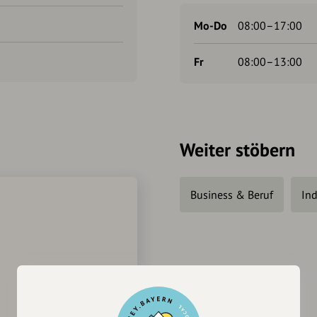
Mo-Do
08:00–17:00
Fr
08:00–13:00
Weiter stöbern
Business & Beruf
Ind