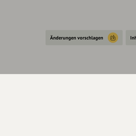
Änderungen vorschlagen
In
Über Uns
Se
Über hey.bayern
Kon