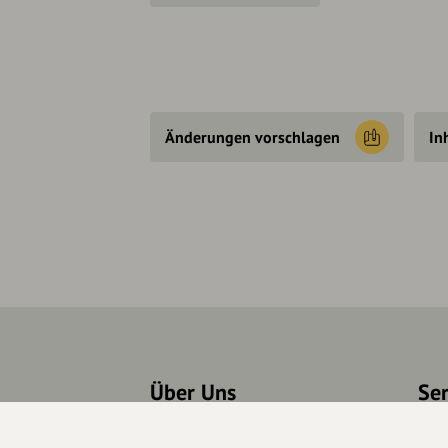
Änderungen vorschlagen
In
Über Uns
Se
Über hey.bayern
Kon