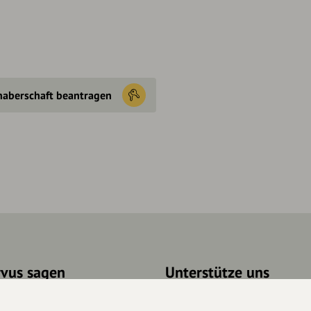
haberschaft beantragen
rvus sagen
Unterstütze uns
takt
Spenden