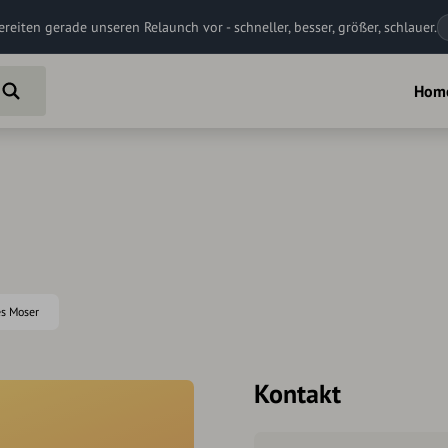
ereiten gerade unseren Relaunch vor - schneller, besser, größer, schlauer.
Hom
es Moser
Kontakt