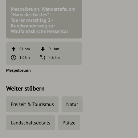
Mespelbrunn: Wandertafel am
"Haus des Gastes" -
Tourenvorschlag 2 -
Rundwanderweg zur
Wallfahrtskirche Hessental
91 hm
91 hm
1:06 h
4,6 km
Mespelbrunn
Weiter stöbern
Freizeit & Tourismus
Natur
Landschaftsdetails
Plätze