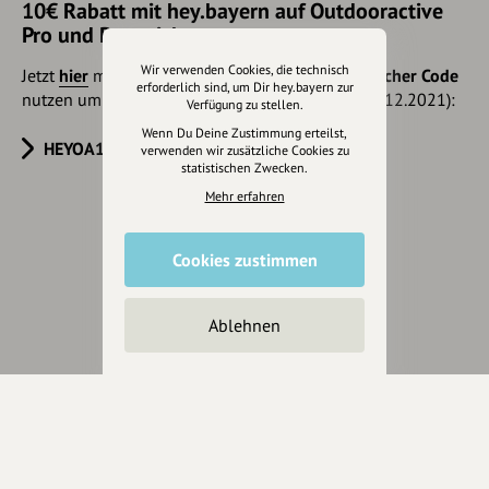
10€ Rabatt mit hey.bayern auf Outdooractive
Pro und Pro+ sichern
Wir verwenden Cookies, die technisch
Jetzt
hier
mehr erfahren oder gleich unseren
Voucher Code
erforderlich sind, um Dir hey.bayern zur
nutzen um 10€ Rabatt zu erhalten (gültig bis 31.12.2021):
Verfügung zu stellen.
Wenn Du Deine Zustimmung erteilst,
HEYOA10V
verwenden wir zusätzliche Cookies zu
statistischen Zwecken.
Mehr erfahren
Eintrag teilen
Cookies zustimmen
Ablehnen
Änderungen vorschlagen
Inhaberschaft beantragen