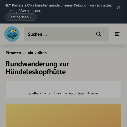
HEY Portale 2.0
Wir bereiten gerade unseren Relaunch vor - schneller,
besser, größer, schlauer.
Coming soon
→
Pfronten
Aktivitäten
Rundwanderung zur
Hündeleskopfhütte
Quelle:
Pfronten Tourismus
, Autor: Julian Knacker