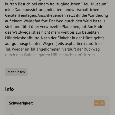
kurzen Besuch bei einem frei zugänglichen "Heu-Museum"
(eine Dauerausstellung mit alten landwirtschaftlichen
Geräten) einlegen. Anschließenden setzt ihr die Wanderung
auf einem Waldpfad fort. Der Weg durch den Wald ist teils
steil und führt über verwurzelte Pfade bergauf. Am Ende
des Waldwegs ist es nicht mehr weit bis zur beliebten
Hündeleskopfhütte. Nach der Einkehr in der Hütte geht´s
auf gut ausgebauten Wegen (teils asphaltiert) zurück ins
Tal. Wieder im Tal angekommen, verläuft der Rückweg
durch den Waldseilgarten Höllschlucht zurück zum
Ausgangspunkt der Tour.
Autorentipp
Mehr lesen
Unbedingt in der Hündeleskopfhütte einkehren - der ersten
vegetarischen Berghütte der Alpen.
Info
Schwierigkeit
mittel