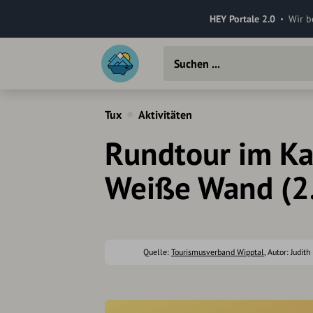
HEY Portale 2.0
Wir b
Tux
Aktivitäten
Rundtour im Kas
Weiße Wand (2
Quelle:
Tourismusverband Wipptal
, Autor: Judith