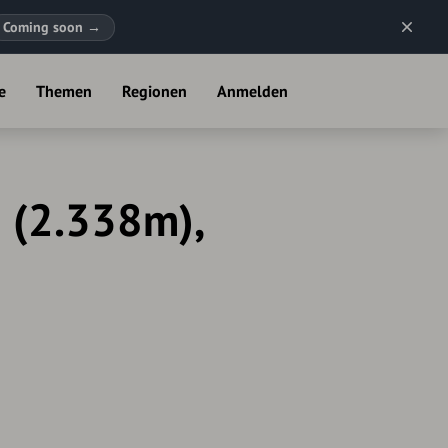
Coming soon
→
e
Themen
Regionen
Anmelden
h (2.338m),