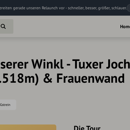
ereiten gerade unseren Relaunch vor - schneller, besser, größer, schlauer.
Hom
erer Winkl - Tuxer Joc
.518m) & Frauenwand
 Gstrein
Die Tour