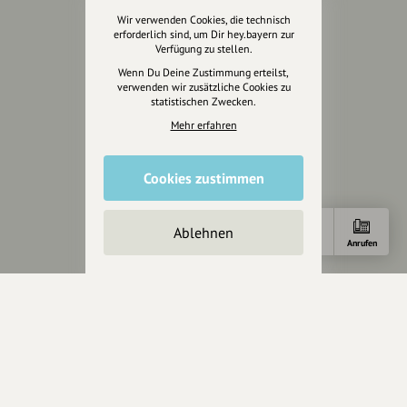
Über hey.bayern
Wir verwenden Cookies, die technisch
Story & Vision
erforderlich sind, um Dir hey.bayern zur
Verfügung zu stellen.
Die Köpfe
Wenn Du Deine Zustimmung erteilst,
Unterstützer
verwenden wir zusätzliche Cookies zu
statistischen Zwecken.
Servus sagen
Mehr erfahren
Kontakt
Cookies zustimmen
Helpdesk / FAQ
Unterstütze uns
Ablehnen
Anfahrt
E-Mail
Anrufen
Spenden
Partner werden
Crowdfunding
Förderungen
Werbemöglichkeiten
Rechtliches