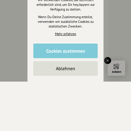
erforderlich sind, um Dir hey.bayern zur
Presse
Verfügung zu stellen.
Mediakit
Wenn Du Deine Zustimmung erteilst,
verwenden wir zusätzliche Cookies zu
Presseanfragen
statistischen Zwecken.
Presseberichte
Mehr erfahren
Wir unterstützen Euch
Cookies zustimmen
Fotografie & mehr
Marketing
Ablehnen
Design & Branding
Anfahrt
Anakin Design
Unterstütze
unsere Plattform
hey.bayern ist ein Projekt von
uns für unsere Region und