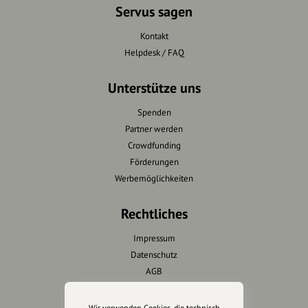
Servus sagen
Kontakt
Helpdesk / FAQ
Unterstütze uns
Spenden
Partner werden
Crowdfunding
Förderungen
Werbemöglichkeiten
Rechtliches
Impressum
Datenschutz
AGB
Cookies zurücksetzen
Wir verwenden Cookies, die technisch