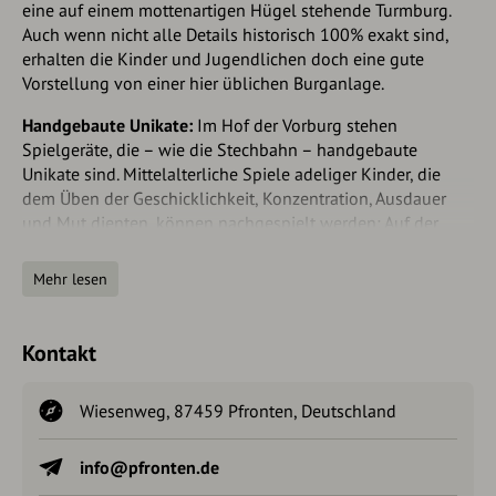
eine auf einem mottenartigen Hügel stehende Turmburg.
Auch wenn nicht alle Details historisch 100% exakt sind,
erhalten die Kinder und Jugendlichen doch eine gute
Vorstellung von einer hier üblichen Burganlage.
Handgebaute Unikate:
Im Hof der Vorburg stehen
Spielgeräte, die – wie die Stechbahn – handgebaute
Unikate sind. Mittelalterliche Spiele adeliger Kinder, die
dem Üben der Geschicklichkeit, Konzentration, Ausdauer
und Mut dienten, können nachgespielt werden: Auf der
Stechbahn, dessen Pferdchen wie ein Fahrrad
pedalbetrieben wird, müssen zwei Drehschilder (Rolande)
Mehr lesen
exakt getroffen werden; zusätzlich gibt es eine
Sackhüpfbahn, eine Kästchenhüpfbahn, Kletter-, Balancier-
und Schaukelelemente und eine Sandspielecke.
Kontakt
Reich illustrierte Infotafeln:
Mehrere Infotafeln informieren
über die Allgäuer Burgen, über den aktuellen Stand der
Wiesenweg, 87459 Pfronten, Deutschland
Burgenforschungen und über Kindheit im Mittelalter mit
Schwerpunkt auf mittelalterlichen Spielen sowie den
info@pfronten.de
unterschiedlichen Ausbildungen adeliger Kinder. Außerdem