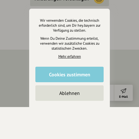
Inhaberschaft beantragen
Wir verwenden Cookies, die technisch
erforderlich sind, um Dir hey.bayern zur
Verfügung zu stellen.
Wenn Du Deine Zustimmung erteilst,
verwenden wir zusätzliche Cookies zu
statistischen Zwecken.
Mehr erfahren
Über Uns
Cookies zustimmen
Über hey.bayern
Story & Vision
Ablehnen
Die Köpfe
Anfahrt
E-Mail
Unterstützer
Servus sagen
Kontakt
Helpdesk / FAQ