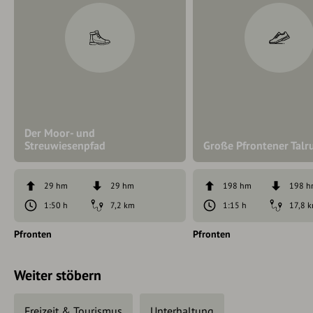
Der Moor- und
Streuwiesenpfad
Große Pfrontener Talr
29 hm
29 hm
198 hm
198 
1:50 h
7,2 km
1:15 h
17,8 
Pfronten
Pfronten
Weiter stöbern
Freizeit & Tourismus
Unterhaltung