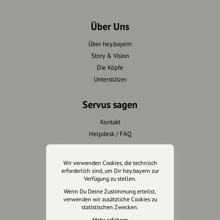
Über Uns
Über hey.bayern
Story & Vision
Die Köpfe
Unterstützer
Servus sagen
Kontakt
Helpdesk / FAQ
Unterstütze uns
Wir verwenden Cookies, die technisch
erforderlich sind, um Dir hey.bayern zur
Spenden
Verfügung zu stellen.
Partner werden
Wenn Du Deine Zustimmung erteilst,
verwenden wir zusätzliche Cookies zu
Crowdfunding
statistischen Zwecken.
Förderungen
Mehr erfahren