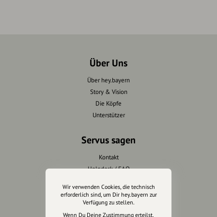
Über Uns
Über hey.bayern
Story & Vision
Die Köpfe
Unterstützer
Servus sagen
Kontakt
Helpdesk / FAQ
Wir verwenden Cookies, die technisch
Unterstütze uns
erforderlich sind, um Dir hey.bayern zur
Verfügung zu stellen.
Spenden
Wenn Du Deine Zustimmung erteilst,