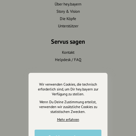
Über hey.bayern
Story & Vision
Die Köpfe
Unterstützer
Servus sagen
Kontakt
Helpdesk / FAQ
Unterstütze uns
Wir verwenden Cookies, die technisch
Spenden
erforderlich sind, um Dir hey.bayern zur
Partner werden
Verfügung zu stellen.
Crowdfunding
Wenn Du Deine Zustimmung erteilst,
verwenden wir zusätzliche Cookies zu
Förderungen
statistischen Zwecken.
Werbemöglichkeiten
Mehr erfahren
Rechtliches