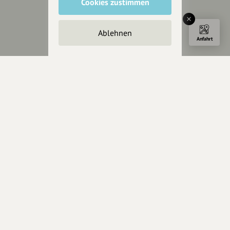
Cookies zustimmen
Impressum
Datenschutz
Ablehnen
AGB
Anfahrt
Cookies zurücksetzen
Presse
Mediakit
Presseanfragen
Presseberichte
Wir unterstützen Euch
Fotografie & mehr
Marketing
Design & Branding
Anakin Design