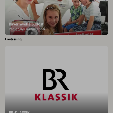
Bayernwelle Südost
Regionaler Radiosender
Freilassing
BR-KLASSIK