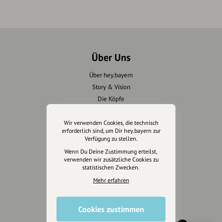
Über Uns
Über hey.bayern
Story & Vision
Die Köpfe
Unterstützer
Wir verwenden Cookies, die technisch
erforderlich sind, um Dir hey.bayern zur
Servus sagen
Verfügung zu stellen.
Wenn Du Deine Zustimmung erteilst,
Kontakt
verwenden wir zusätzliche Cookies zu
Helpdesk / FAQ
statistischen Zwecken.
Mehr erfahren
Unterstütze uns
Cookies zustimmen
Spenden
Partner werden