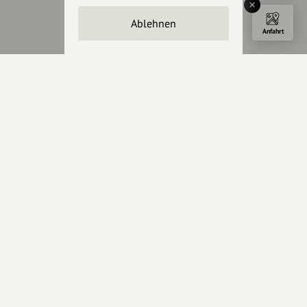
Crowdfunding
Ablehnen
Förderungen
Anfahrt
Werbemöglichkeiten
Rechtliches
Impressum
Datenschutz
AGB
Cookies zurücksetzen
Presse
Mediakit
Presseanfragen
Presseberichte
Wir unterstützen Euch