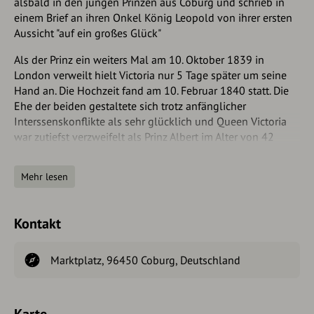
alsbald in den jungen Prinzen aus Coburg und schrieb in
einem Brief an ihren Onkel König Leopold von ihrer ersten
Aussicht "auf ein großes Glück"
Als der Prinz ein weiters Mal am 10. Oktober 1839 in
London verweilt hielt Victoria nur 5 Tage später um seine
Hand an. Die Hochzeit fand am 10. Februar 1840 statt. Die
Ehe der beiden gestaltete sich trotz anfänglicher
Interssenskonflikte als sehr glücklich und Queen Victoria
war zutiefst verzweifelt als Prinz Albert im Alter von 42
Jahren und nach 22 Ehejahren verstarb.
Mehr lesen
Das Denkmal in der Mitte des Marktplatzes von Coburg
schenkte sie der Stadt 1865. Zur Einweihung reiste sie
persönlich mit ihren Kindern an. Das Denkmal zeigt den
Kontakt
Prinz-Gemahl im Ornat eines Ritters des Hosenbundordens.
In seinen Händen hält er den Bauplan des Londoner Crystal
Palace, einem von ihm selbst entworfenen Gebäude für die
Marktplatz, 96450 Coburg, Deutschland
erste Weltausstellung in London1851, und einen
Marschalstab.
Karte
Das überlebensgroße, in Bronze gegossene Standbild