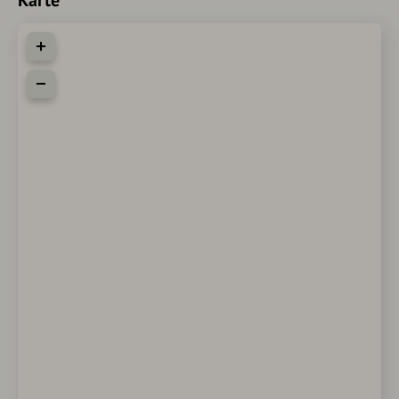
wurde nach einem Modell des englischen Bildhauers
William Theed dem Jüngeren angefertigt.
Königin Victoria überlebte ihren Mann um fast 40 Jahre. Sie
ist die Ururgroßmutter der derzeitigen britischen Königin
Elisabeth II.