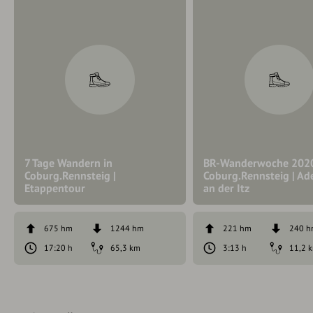
7 Tage Wandern in
BR-Wanderwoche 2020
Coburg.Rennsteig |
Coburg.Rennsteig | Ad
Etappentour
an der Itz
675 hm
1244 hm
221 hm
240 
17:20 h
65,3 km
3:13 h
11,2 