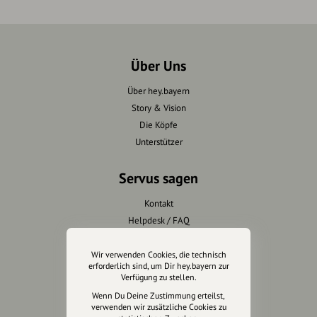
Über Uns
Über hey.bayern
Story & Vision
Die Köpfe
Unterstützer
Servus sagen
Kontakt
Helpdesk / FAQ
Unterstütze uns
Wir verwenden Cookies, die technisch
erforderlich sind, um Dir hey.bayern zur
Verfügung zu stellen.
Spenden
Wenn Du Deine Zustimmung erteilst,
Partner werden
verwenden wir zusätzliche Cookies zu
Crowdfunding