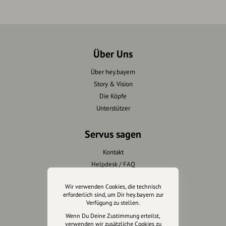
Über Uns
Über hey.bayern
Story & Vision
Die Köpfe
Unterstützer
Servus sagen
Kontakt
Helpdesk / FAQ
Wir verwenden Cookies, die technisch
Unterstütze uns
erforderlich sind, um Dir hey.bayern zur
Verfügung zu stellen.
Spenden
Wenn Du Deine Zustimmung erteilst,
Partner werden
verwenden wir zusätzliche Cookies zu