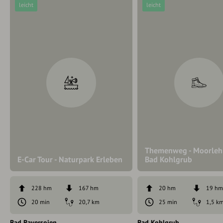
leicht
leicht
Themenweg - Moorlehr
E-Car Tour - Naturpark Erleben
Bad Kohlgrub
228 hm
167 hm
20 hm
19 h
20 min
20,7 km
25 min
1,5 k
Bad Bayersoien
Bad Kohlgrub