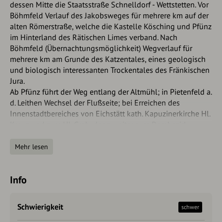
dessen Mitte die Staatsstraße Schnelldorf - Wettstetten. Vor
Böhmfeld Verlauf des Jakobsweges für mehrere km auf der
alten Römerstraße, welche die Kastelle Kösching und Pfünz
im Hinterland des Rätischen Limes verband. Nach
Böhmfeld (Übernachtungsmöglichkeit) Wegverlauf für
mehrere km am Grunde des Katzentales, eines geologisch
und biologisch interessanten Trockentales des Fränkischen
Jura.
Ab Pfünz führt der Weg entlang der Altmühl; in Pietenfeld a.
d. Leithen Wechsel der Flußseite; bei Erreichen des
Innenstadtbereiches von Eichstätt kath. Kapuzinerkirche Hl.
Kreuz und zum Hl. Grab, dann weiter zum Dombezirk.
Der Angelsachse Willibald gründet 741 an der Stelle des
heutigen Eichstätt ein Benediktinerkloster, das schon
Mehr lesen
744/45 durch den Hl. Bonifatius zum Bischofssitz erhoben
wird. Ab dem 14. Jh. entwickelt sich E. zum Fürstbistum bei
Info
weitgehend geregelter Selbstverwaltung der Bürgerschaft.
1806 fiel es an Bayern. Es beheimatet heute eine rührige
Universität. Es gibt zahlreiche
Schwierigkeit
schwer
Übernachtungsmöglichkeiten, u.a. im Gästehaus der