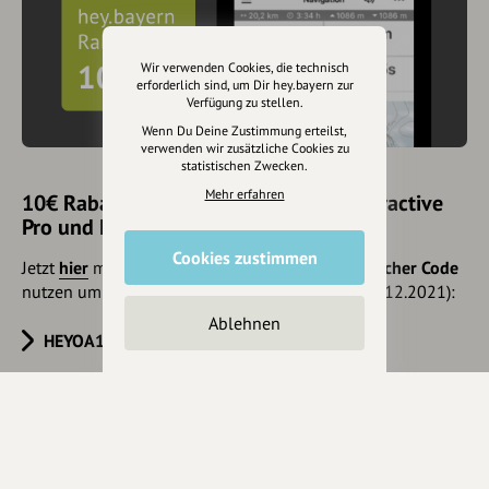
Wir verwenden Cookies, die technisch
erforderlich sind, um Dir hey.bayern zur
Verfügung zu stellen.
Wenn Du Deine Zustimmung erteilst,
verwenden wir zusätzliche Cookies zu
statistischen Zwecken.
Mehr erfahren
10€ Rabatt mit hey.bayern auf Outdooractive
Pro und Pro+ sichern
Cookies zustimmen
Jetzt
hier
mehr erfahren oder gleich unseren
Voucher Code
nutzen um 10€ Rabatt zu erhalten (gültig bis 31.12.2021):
Ablehnen
HEYOA10V
Eintrag teilen