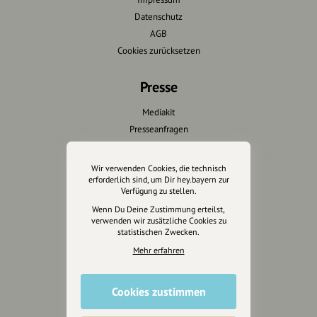
Datenschutz
AGB
Cookies zurücksetzen
Presse
Mediakit
Presseanfragen
Presseberichte
Wir verwenden Cookies, die technisch
Wir unterstützen Euch
erforderlich sind, um Dir hey.bayern zur
Verfügung zu stellen.
Fotografie & mehr
Wenn Du Deine Zustimmung erteilst,
verwenden wir zusätzliche Cookies zu
Marketing
statistischen Zwecken.
Design & Branding
Mehr erfahren
Anakin Design
Cookies zustimmen