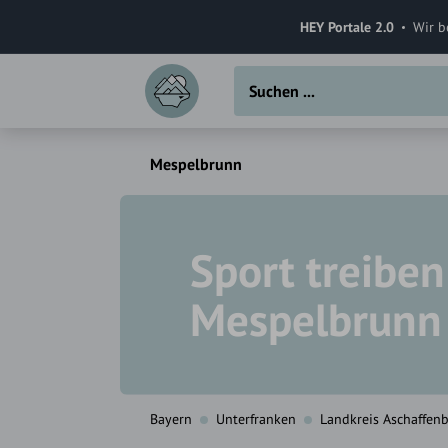
HEY Portale 2.0
Wir b
Mespelbrunn
Sport treiben
Mespelbrunn
Bayern
Unterfranken
Landkreis Aschaffen