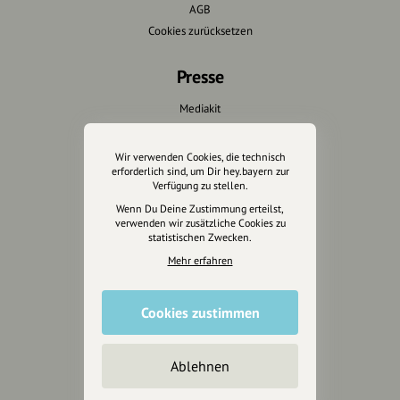
AGB
Cookies zurücksetzen
Presse
Mediakit
Presseanfragen
Presseberichte
Wir verwenden Cookies, die technisch
erforderlich sind, um Dir hey.bayern zur
Verfügung zu stellen.
Wir unterstützen Euch
Wenn Du Deine Zustimmung erteilst,
verwenden wir zusätzliche Cookies zu
Fotografie & mehr
statistischen Zwecken.
Marketing
Mehr erfahren
Design & Branding
Anakin Design
Cookies zustimmen
Ablehnen
Unterstütze
unsere Plattform