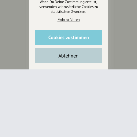
Wenn Du Deine Zustimmung erteilst,
Anakin Design
verwenden wir zusätzliche Cookies zu
statistischen Zwecken.
Mehr erfahren
Unterstütze
unsere Plattform
Cookies zustimmen
hey.bayern ist ein Projekt von
Ablehnen
uns für unsere Region und
für alle, die uns besuchen
wollen.
Inhalte vorschlagen
Jetzt unterstützen
Wir können leider keine
Spendenquittung ausstellen.