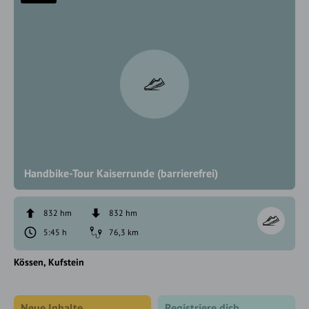
Handbike-Tour Kaiserrunde (barrierefrei)
832 hm
832 hm
5:45 h
76,3 km
Kössen
Kufstein
Neue Inhalte
Registriere dich,