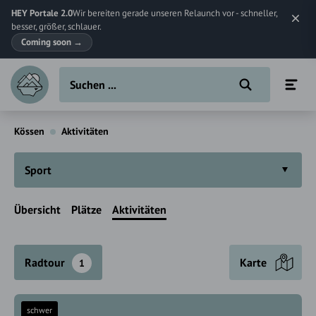
HEY Portale 2.0
Wir bereiten gerade unseren Relaunch vor - schneller,
besser, größer, schlauer.
Coming soon
→
Kössen
Aktivitäten
Sport
Übersicht
Plätze
Aktivitäten
Radtour
Karte
1
schwer