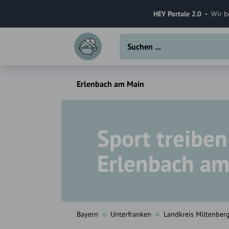
HEY Portale 2.0
Wir b
Erlenbach am Main
Sport treiben
Erlenbach am
Bayern
Unterfranken
Landkreis Miltenber