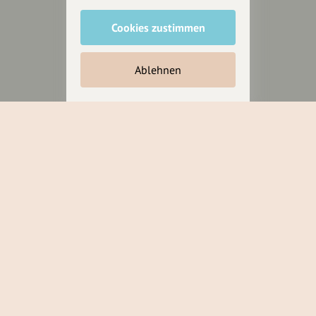
Cookies zustimmen
Unterstütze
unsere Plattform
Ablehnen
hey.bayern ist ein Projekt von
uns für unsere Region und
für alle, die uns besuchen
wollen.
Inhalte vorschlagen
Jetzt unterstützen
Wir können leider keine
Spendenquittung ausstellen.