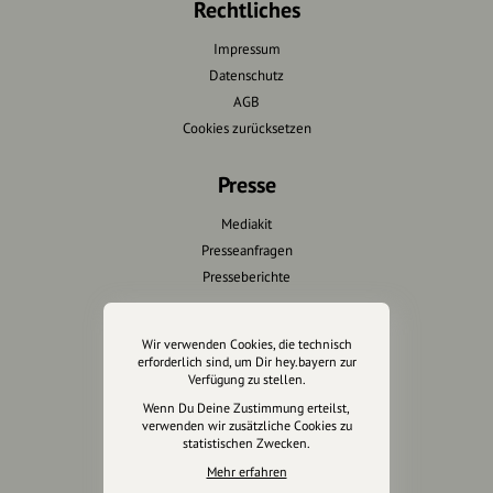
Rechtliches
Impressum
Datenschutz
AGB
Cookies zurücksetzen
Presse
Mediakit
Presseanfragen
Presseberichte
Wir unterstützen Euch
Wir verwenden Cookies, die technisch
erforderlich sind, um Dir hey.bayern zur
Fotografie & mehr
Verfügung zu stellen.
Marketing
Wenn Du Deine Zustimmung erteilst,
Design & Branding
verwenden wir zusätzliche Cookies zu
statistischen Zwecken.
Anakin Design
Mehr erfahren