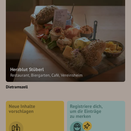
Herzblut Stüberl
Restaurant, Biergarten, Café, Vereinsheim
Dietramszell
Neue Inhalte
Registriere dich,
vorschlagen
um dir Einträge
zu merken