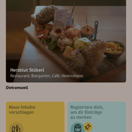
Herzblut Stüberl
Restaurant, Biergarten, Café, Vereinsheim
Dietramszell
Neue Inhalte
Registriere dich,
vorschlagen
um dir Einträge
zu merken