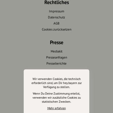
Rechtliches
Impressum
Datenschutz
AGB
Cookies zurücksetzen
Presse
Mediakit
Presseanfragen
Presseberichte
Wir unterstützen Euch
Wir verwenden Cookies, die technisch
erforderlich sind, um Dir hey.bayern zur
Fotografie & mehr
Verfügung zu stellen.
Marketing
Wenn Du Deine Zustimmung erteilst,
Design & Branding
verwenden wir zusätzliche Cookies zu
statistischen Zwecken.
Anakin Design
Mehr erfahren