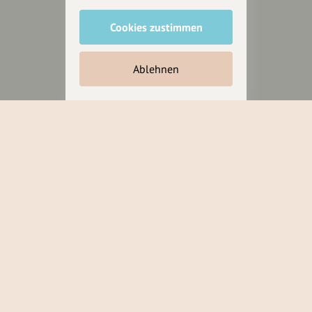
Cookies zustimmen
Unterstütze
unsere Plattform
Ablehnen
hey.bayern ist ein Projekt von
uns für unsere Region und
für alle, die uns besuchen
wollen.
Inhalte vorschlagen
Jetzt unterstützen
Wir können leider keine
Spendenquittung ausstellen.